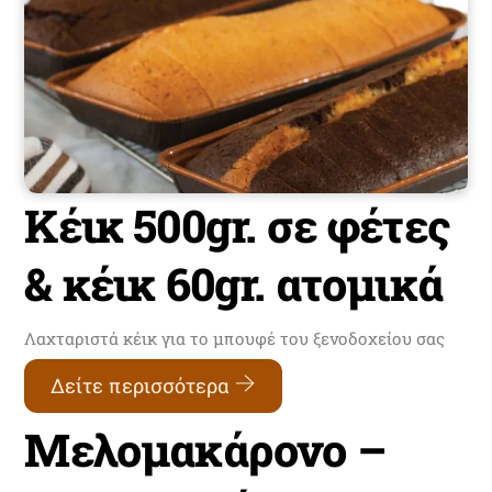
Κέικ 500gr. σε φέτες
& κέικ 60gr. ατομικά
Λαχταριστά κέικ για το μπουφέ του ξενοδοχείου σας
Δείτε περισσότερα
Μελομακάρονο –