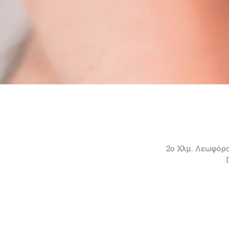
2ο Χλμ. Λεωφόρ